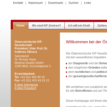
Kontakt
|
Impressum
|
Downloads
|
Suchen
|
Links
Home
Wo sind IVF-Zentren?
Ich will ein Kind!
Zahlen
Willkommen bei der Ös
Österreichische IVF-
Gesellschaft
Präsident: Univ. Prof. Dr.
Andreas Obruca
Die Österreichische IVF-Gesells
Sekretariat:
mit den wesentlichen Aspekten
Dr. Roman Haas
Medical Quality GmbH
der
Diagnostik
und der
Beha
1190 Wien, Koschatgasse 3
den möglichen
Gründen
dafür
dem
rechtlichen
und
politis
Erreichbarkeit:
der
gesamtgesellschaftlich
Tel.
+43 (0)1 403 49 19
Fax
+43 (0)1 403 49 19 15
E-Mail Sekretariat
Wir verstehen uns zusätzlich al
E-Mail Präsident
für alle
Betroffenen
und am T
Diese Homepage soll Ihnen die I