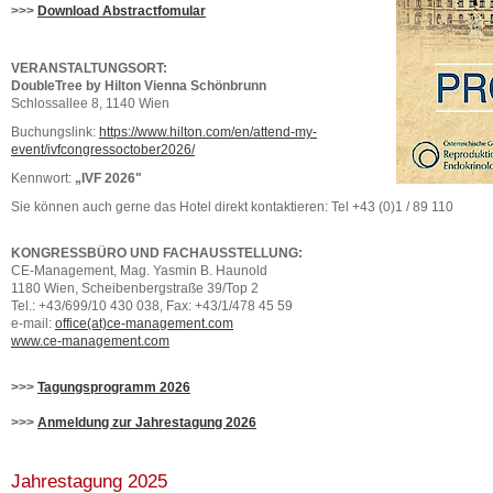
>>>
Download Abstractfomular
VERANSTALTUNGSORT:
DoubleTree by Hilton Vienna Schönbrunn
Schlossallee 8, 1140 Wien
Buchungslink:
https://www.hilton.com/en/attend-my-
event/ivfcongressoctober2026/
Kennwort:
„IVF 2026"
Sie können auch gerne das Hotel direkt kontaktieren: Tel +43 (0)1 / 89 110
KONGRESSBÜRO UND FACHAUSSTELLUNG:
CE-Management, Mag. Yasmin B. Haunold
1180 Wien, Scheibenbergstraße 39/Top 2
Tel.: +43/699/10 430 038, Fax: +43/1/478 45 59
e-mail:
office(at)ce-management.com
www.ce-management.com
>>>
Tagungsprogramm 2026
>>>
Anmeldung zur Jahrestagung 2026
Jahrestagung 2025