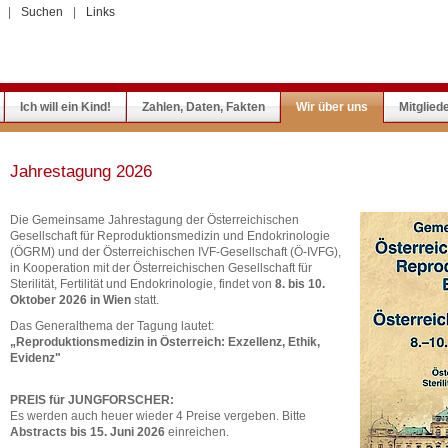
|
Suchen
|
Links
Ich will ein Kind!
Zahlen, Daten, Fakten
Wir über uns
Mitglied
Jahrestagung 2026
Die Gemeinsame Jahrestagung der Österreichischen
Gesellschaft für Reproduktionsmedizin und Endokrinologie
(ÖGRM) und der Österreichischen IVF-Gesellschaft (Ö-IVFG),
in Kooperation mit der Österreichischen Gesellschaft für
Sterilität, Fertilität und Endokrinologie, findet von
8. bis 10.
Oktober 2026 in Wien
statt.
Das Generalthema der Tagung lautet:
„Reproduktionsmedizin in Österreich: Exzellenz, Ethik,
Evidenz"
PREIS für JUNGFORSCHER:
Es werden auch heuer wieder 4 Preise vergeben. Bitte
Abstracts bis 15. Juni 2026
einreichen.