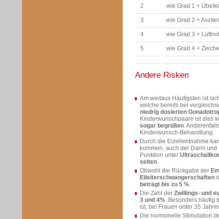
2
wie Grad 1 + Übelke
3
wie Grad 2 + Aszi
4
wie Grad 3 + Luftn
5
wie Grad 4 + Zeiche
Andere Risken
Am weitaus Häufigsten ist sic
welche bereits bei vergleich
niedrig dosierten Gonadotro
Kinderwunschpaare ist dies k
sogar begrüßen
. Anderenfall
Kinderwunsch-Behandlung.
Durch die Eizellentnahme kan
kommen, auch der Darm und Ne
Punktion unter
Ultraschallkon
selten
.
Obwohl die Rückgabe der
Em
Eileiterschwangerschaften
i
beträgt bis zu 5 %
.
Die Zahl der
Zwillings- und 
3 und 4%
. Besonders häufig t
ist, bei Frauen unter 35 Jahr
Die hormonelle Stimulation d