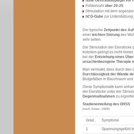
hohe Oestradiolspiegel vor 
Follikelzahl
über 20-25
Stimulation mit dem sogenann
hCG-Gabe
zur Unterstützung
Der typische
Zeitpunkt des Auf
einer
leichten Störung
des Wohl
sehr selten.
Die Stimulation der Eierstöcke
trotzdem gelingt es nicht imm
bei der
Entstehung eines Über
ursachenbezogene Therapie m
Man vermutet, dass durch den ü
Durchlässigkeit der Wände der
Blutgefäßen in Bauchraum und
Diese Symptomatik kann anhand
der Eierstöcke unter der Stimul
Gegenmaßnahmen
zu ergreife
Stadieneinteilung des OHSS
(nach Golan, 1989):
Grad..
Symptome
1
Spannungsgefühl i