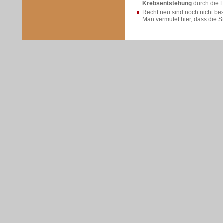
Krebsentstehung
durch die 
Recht neu sind noch nicht bes
Man vermutet hier, dass die 