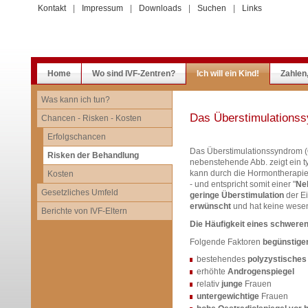
Kontakt
|
Impressum
|
Downloads
|
Suchen
|
Links
Home
Wo sind IVF-Zentren?
Ich will ein Kind!
Zahlen
Was kann ich tun?
Das Überstimulations
Chancen - Risken - Kosten
Erfolgschancen
Das Überstimulationssyndrom (
Risken der Behandlung
nebenstehende Abb. zeigt ein t
kann durch die Hormontherapie 
Kosten
- und entspricht somit einer "
Ne
Gesetzliches Umfeld
geringe Überstimulation
der Ei
erwünscht
und hat keine wesen
Berichte von IVF-Eltern
Die Häufigkeit eines schwere
Folgende Faktoren
begünstige
bestehendes
polyzystische
erhöhte
Androgenspiegel
relativ
junge
Frauen
untergewichtige
Frauen